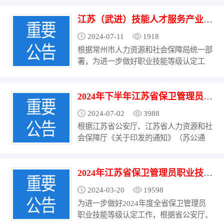
省广大用人单位及保卫管理工作从业人员
江苏（武进）技能人才服务产业园 2024年9月份职业技能等级认定计划公告
积极响应、踊跃报名。 近期，鉴于部分
用人单位及保卫管理工作从业人员向我园
2024-07-11
1918
反映，部分报名点未...
根据常州市人力资源和社会保障局统一部
署，为进一步做好职业技能等级认定工
作。江苏（武进）技能人才服务产业园现
将2024年9月份部分服务类职业（工种）
2024年下半年江苏省保卫管理员（三级） 职业技能等级认定考试计划公告
职业技能等级认定评价计划公告如下：
一、等级认定工种1、婴幼儿发展引导员
2024-07-02
3988
（4-10-01-01）2、保育师（4-10-01-03）
根据江苏省公安厅、江苏省人力资源和社
3、西式面点师...
会保障厅《关于印发的通知》（苏公通
〔2023〕93号）精神，为进一步做好
2024年下半年全省保卫管理员职业技能
2024年江苏省保卫管理员职业技能等级认定考试计划公告
等级认定工作，江苏（武进）技能人才服
务产业园（以下简称“产业园”）拟于
2024-03-20
19598
2024年9月28日组织开展江苏省保卫管理
为进一步做好2024年度全省保卫管理员
员（三级）职业技能等...
职业技能等级认定工作，根据省公安厅、