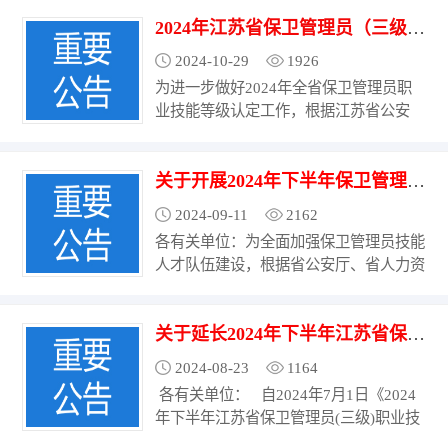
《关于印发〈江苏省保卫管理员职业技能
2024年江苏省保卫管理员（三级）职业技能等级认定补考计划公告
等级认定实施方案〉的通知》（苏公通
〔2023〕93号）精神，江苏（武进）技
2024-10-29
1926
能人才服务产业园（以下简称“产业园”）
为进一步做好2024年全省保卫管理员职
拟于2025年5月2...
业技能等级认定工作，根据江苏省公安
厅、江苏省人力资源和社会保障厅《关于
印发〈江苏省保卫管理员职业技能等级认
关于开展2024年下半年保卫管理员（三级）培训工作的通知
定实施方案〉的通知》（苏公通
〔2023〕93号）精神，江苏（武进）技
2024-09-11
2162
能人才服务产业园（以下简称“产业园”）
各有关单位：为全面加强保卫管理员技能
拟于2024年12月22日组...
人才队伍建设，根据省公安厅、省人力资
源社会保障厅《关于印发〈江苏省保卫管
理员职业技能等级认定实施方案〉的通
关于延长2024年下半年江苏省保卫管理员（三级）职业技能等级认定报名时间的通知
知》（苏公通〔2023〕93号）精神，常
州市武进区职业技能和培训中心将举办
2024-08-23
1164
2024年下半年保卫管理员（三级）培训
各有关单位： 自2024年7月1日《2024
班，现将培训有关...
年下半年江苏省保卫管理员(三级)职业技
能等级认定考试计划公告》发布以来，全