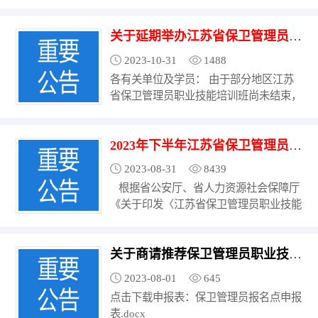
省人力资源和社会保障厅《关于印发〈江
苏省保卫管理员职业技能等级认定实施方
关于延期举办江苏省保卫管理员 职业技能等级认定的通知
案〉的通知》（苏公通〔2023〕93号）
精神，江苏（武进）技能人才服务产业园
2023-10-31
1488
现将2024年度江苏省保卫管理员职业技
各有关单位及学员： 由于部分地区江苏
能等级认定考试...
省保卫管理员职业技能培训班尚未结束，
为统一进度，保障相关应试人员权益，确
保首次全省统一考试平稳有序进行，经研
2023年下半年江苏省保卫管理员三级（高级）职业技能等级统一认定通告
究，决定将原定于2023 年11月 26日举办
的保卫管理员(三级) 职业技能等级认定延
2023-08-31
8439
期至12月17日举行。请各报名点将考试...
根据省公安厅、省人力资源社会保障厅
《关于印发〈江苏省保卫管理员职业技能
等级认定实施方案〉的通知》（苏公通
〔2023〕93号）精神，为进一步做好全
关于商请推荐保卫管理员职业技能等级认定报名点的函
省保卫管理员职业技能等级认定工作，江
苏（武进）技能人才服务产业园作为全省
2023-08-01
645
唯一的保卫管理员职业技能等级认定机
点击下载申报表：保卫管理员报名点申报
构，...
表.docx