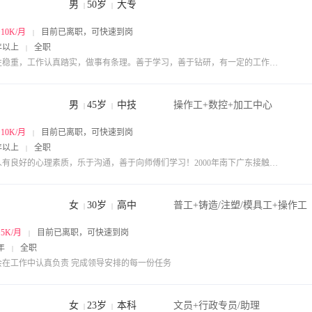
男
50岁
大专
|
|
~10K/月
目前已离职，可快速到岗
|
年以上
全职
|
个性稳重，工作认真踏实，做事有条理。善于学习，善于钻研，有一定的工作能力、经验。有较强的团队合作精神和沟通能力。
男
45岁
中技
操作工+数控+加工中心
|
|
~10K/月
目前已离职，可快速到岗
|
年以上
全职
|
本人有良好的心理素质，乐于沟通，善于向师傅们学习！2000年南下广东接触数控车xi
女
30岁
高中
普工+铸造/注塑/模具工+操作工
|
|
~5K/月
目前已离职，可快速到岗
|
年
全职
|
会在工作中认真负责 完成领导安排的每一份任务
女
23岁
本科
文员+行政专员/助理
|
|