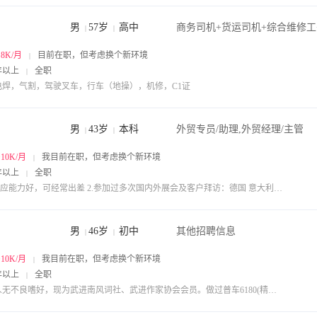
男
57岁
高中
|
|
~8K/月
目前在职，但考虑换个新环境
|
年以上
全职
|
电焊，气割，驾驶叉车，行车（地操），机修，C1证
男
43岁
本科
外贸专员/助理,外贸经理/主管
|
|
~10K/月
我目前在职，但考虑换个新环境
|
年以上
全职
|
1.适应能力好，可经常出差 2.参加过多次国内外展会及客户拜访：德国 意大利 土耳其 俄罗斯 香港 美国等 要求：月薪+提成+双休（谢谢）
男
46岁
初中
其他招聘信息
|
|
~10K/月
我目前在职，但考虑换个新环境
|
年以上
全职
|
本人无不良嗜好，现为武进南风词社、武进作家协会会员。做过普车6180(精加工）、卧式加工中心、数控车操作、装配钳工（会做摇臂钻、锯床、铣床、刨床、平面磨床等)10年工作经验