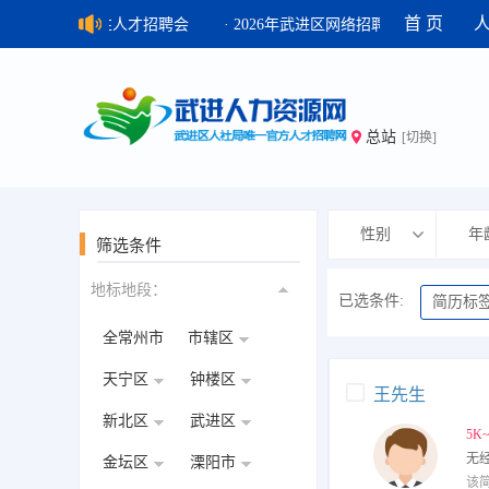
首 页
年7月31日 综合性人才招聘会
· 2026年武进区网络招聘会
·
总站
[切换]
性别
年
筛选条件
地标地段：
已选条件:
简历标
全常州市
市辖区
天宁区
钟楼区
王先生
新北区
武进区
5K
无
金坛区
溧阳市
该