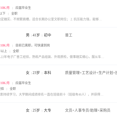
~10K/月
应届毕业生
|
以下
全职
|
1. 稳定踏实、不频繁跳槽，适合长期办公室文职岗位； 2. 抗压能力强，能够胜任阶段性材料汇总、年底总结类工作； 3. 执行力强，服从安排，守时靠谱，适配国企工作氛围。
男
41岁
初中
普工
|
|
~10K/月
目前已离职，可快速到岗
|
年以上
全职
|
本人22年电子厂普工经验，熟练产品组装、外观质检，做事踏实细心，服从车间管理，出勤稳定长期在岗，适配坐班轻体力长白班岗位，意向湖塘、遥观、横林周边工作，随时入职。
女
23岁
本科
|
|
~10K/月
应届毕业生
|
经验
全职
|
1.热衷持续学习，大学期间成绩排名一直在班级前十（班级有46人），并获得校级一等奖学金； 2.善于组织协调，作为文娱委员，安排文娱活动，协调节目排练，活跃班级气氛，成功组织活动十余场； 3.深入了解高端装备及动力产品制造流程与先进工艺，曾参观中信重工、大阳摩托等知名企业； 4.出色的的团队管理、沟通协调与抗压能力，细节洞察，精准决策。作为学院女篮队长，全面负责球队招募、训练计划与赛场指挥，带领队伍多次出战校级比赛。
女
25岁
大专
文员+人事专员/助理+采购员
|
|