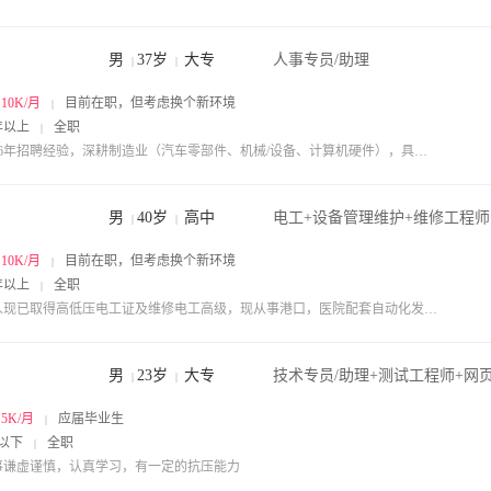
男
37岁
大专
人事专员/助理
|
|
~10K/月
目前在职，但考虑换个新环境
|
年以上
全职
|
1. 16年招聘经验，深耕制造业（汽车零部件、机械/设备、计算机硬件），具备从一线蓝领到主管、 工程师级核心岗位的全流程招聘能力，熟悉常州及周边区域人才市场。 2. 主导年度招聘计划制定与分解，通过流程优化与KPI考核，显著提升招聘效率，曾实现年度招聘完 成率93%，并超额完成校园招聘指标。 3. 具备劳务派遣公司统筹管理经验，建立多维考核体系，保障一线蓝领稳定供给；同时主导校企合 作项目，推动劳务输出与技能培训落地。 4. 兼具员工关系、行政管理及安全监督等综合事务处理能力，善于发现问题并推动流程规范化，做 事细心，能承受较大工作压力
男
40岁
高中
电工+设备管理维护+维修工程师
|
|
~10K/月
目前在职，但考虑换个新环境
|
年以上
全职
|
本人现已取得高低压电工证及维修电工高级，现从事港口，医院配套自动化发电机组现场安装调试及维修职位是售后服务工程师 接触电气及机械两方面 主要合作单位有振华重工，润邦卡哥特科，医院，银行数据中心，大庆油田等
男
23岁
大专
|
|
~5K/月
应届毕业生
|
以下
全职
|
事谦虚谨慎，认真学习，有一定的抗压能力