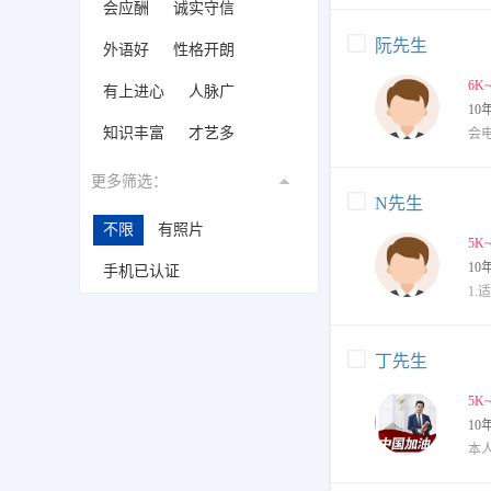
会应酬
诚实守信
阮先生
外语好
性格开朗
6K
有上进心
人脉广
10
知识丰富
才艺多
会
更多筛选：
N先生
不限
有照片
5K
10
手机已认证
丁先生
5K
10