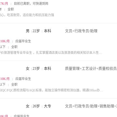
~7K/月
目前已离职，可快速到岗
|
年
全职
|
耐心，吃苦耐劳，适应能力和抗压能力强
男
22岁
本科
文员+行政专员/助理
|
|
~10K/月
应届毕业生
|
以下
全职
|
我评价旅游管理专业毕业生 ，扎实掌握酒店类以及旅游类的相关知识本人性格开朗，积极向上。在学习方面，勤奋努力，生活中，热情助人，拥有良好的生活习惯和人际关系。相信在以后的工作中能做的很好
女
23岁
本科
质量管理+工艺设计+质量检验员
|
|
~10K/月
应届毕业生
|
以下
全职
|
熟悉IQC/FQC质检流程与AQL标准，能独立操作精密检测仪器，精通Office办公软件，擅长数据处理、报告编制与文档归档；专业基础扎实，持有电工证、英语四级，工作严谨负责，沟通执行力良好。
女
20岁
大专
|
|
~8K/月
应届毕业生
|