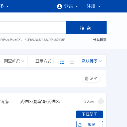
多
登录
注册
会
E6%A5%A023
%E8%B4%A8%E9%87%8F
分类搜索
%81%93%E5%B7%A5
期望薪资
默认排序
显示方式
清空
3天前
普工+综合维修工+电工+钣金工+铸造/注塑/模具工
武进区/湖塘镇+武进区/牛塘镇+武进区/高新区
下载简历
收藏