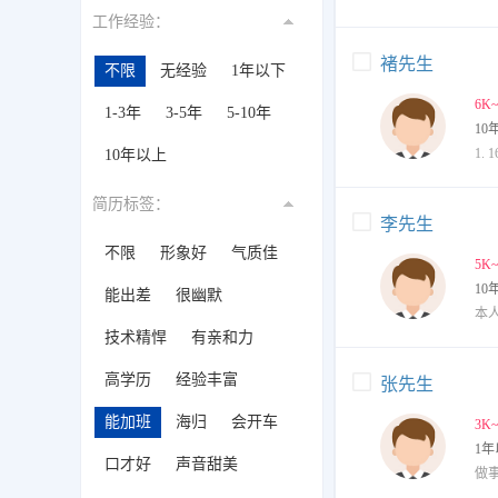
工作经验：
褚先生
不限
无经验
1年以下
6K
1-3年
3-5年
5-10年
10
10年以上
简历标签：
李先生
不限
形象好
气质佳
5K
10
能出差
很幽默
技术精悍
有亲和力
高学历
经验丰富
张先生
能加班
海归
会开车
3K
1年
口才好
声音甜美
做