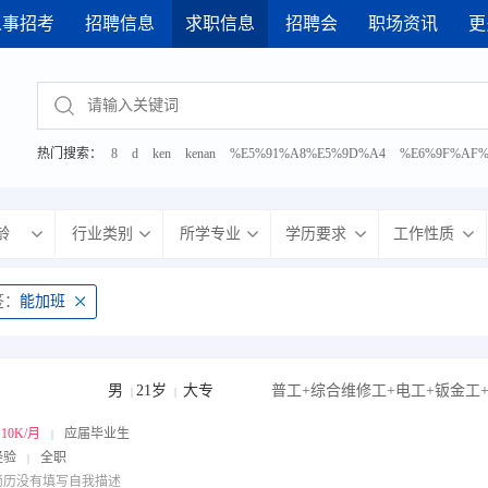
人事招考
招聘信息
求职信息
招聘会
职场资讯
更
 2026年7月17日 综合性人才招聘会
· 2026年7月31日 综合性人才招聘
热门搜索：
8
d
ken
kenan
%E5%91%A8%E5%9D%A4
%E6%9F%AF%
%E6%9C%BA%E7%94%B5
%E5%8A%A9%E7%90%86
%E7%AE%A1%E9
龄
行业类别
所学专业
学历要求
工作性质
签：
能加班
男
21岁
大专
|
|
~10K/月
应届毕业生
|
经验
全职
|
简历没有填写自我描述