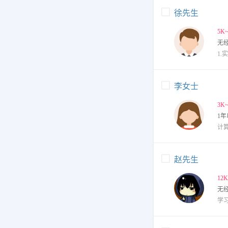
徐先生
5K
无
李女士
3K
1年
赵先生
12
无
学