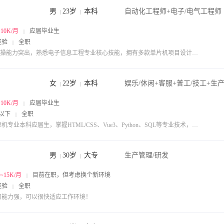
男
23岁
本科
自动化工程师+电子/电气工程师
|
|
~10K/月
应届毕业生
|
经验
全职
|
1.实操能力突出，熟悉电子信息工程专业核心技能，拥有多款单片机项目设计与调试经验，能快速上手硬件装配、程序开发、设备调试等基础技术工作 2.熟练掌握 Keil5、Proteus 8 Professional、STC 等专业开发软件，精通 WPS 等办公软件，能灵活运用各类工具完成项目与工作任务 3.具备良好的沟通协调能力与团队协作意识，观察敏锐、反应迅速，善于查漏补缺，能快速融入团队开展工作 4.学习能力强，对电子制造行业相关工艺、流程有基础了解，工作态度踏实肯干，愿意在技术岗位深耕学习，快速适应岗位需求
女
22岁
本科
|
|
~10K/月
应届毕业生
|
以下
全职
|
计算机专业本科应届生，掌握HTML/CSS、Vue3、Python、SQL等专业技术，独立搭建过简易静态网页与后端接口。曾在企业担任数据分析师实习，负责业务数据提取、清洗、可视化报表输出，具备基础数据校验、问题排查能力。逻辑思维清晰，擅长发现细节问题，自主学习意愿强，能够快速学习新系统、新设备操作；待人友善沟通高效，目标定居常州，希望从事稳定技术相关岗位，持续积累实操经验。
男
30岁
大专
生产管理/研发
|
|
K~15K/月
目前在职，但考虑换个新环境
|
经验
全职
|
习能力强，可以很快适应工作环境！