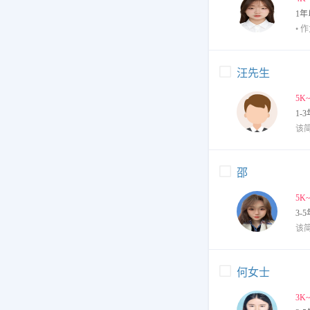
1年
汪先生
5K
1-3
该
邵
5K
3-5
该
何女士
3K