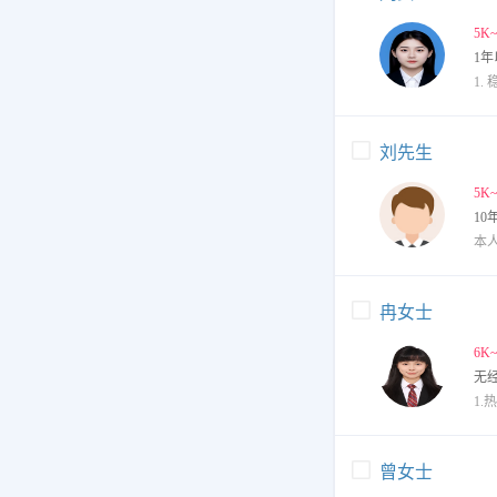
5K
1年
刘先生
5K
10
冉女士
6K
无
曾女士