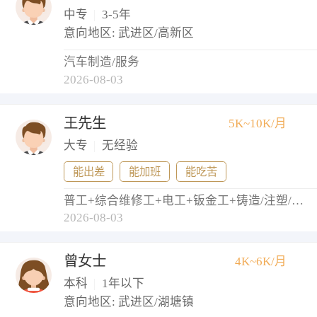
中专
|
3-5年
意向地区: 武进区/高新区
汽车制造/服务
2026-08-03
王先生
5K~10K/月
大专
|
无经验
能出差
能加班
能吃苦
普工+综合维修工+电工+钣金工+铸造/注塑/模具工
2026-08-03
曾女士
4K~6K/月
本科
|
1年以下
意向地区: 武进区/湖塘镇