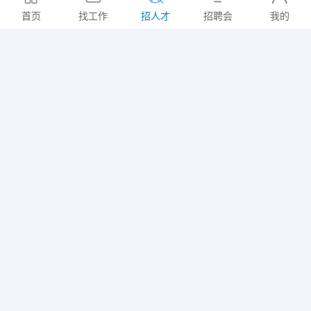
意向地区: 常州市/武进区
首页
找工作
招人才
招聘会
我的
人事/行政/后勤+贸易/采购
2026-07-31
张女士
3K~5K/月
大专
|
10年以上
意向地区: 武进区/高新区+武进区/湖塘镇+武进区/西太湖生态休闲区
人事/行政/后勤+统计员
2026-07-31
叶女士
10K以上/月
本科
|
5-10年
意向地区: 武进区/湖塘镇
药剂师+医药质检+环保检测
2026-07-31