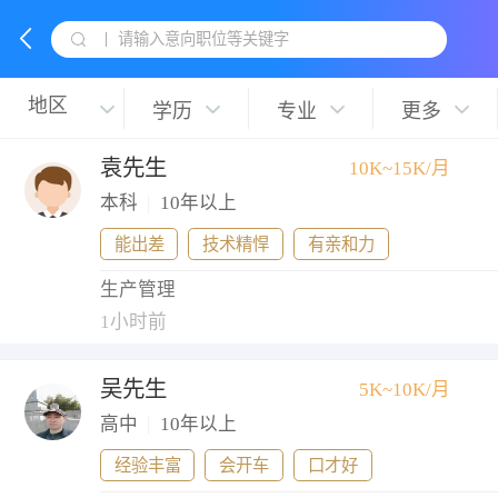
请输入意向职位等关键字
学历
专业
更多
袁先生
10K~15K/月
本科
|
10年以上
能出差
技术精悍
有亲和力
生产管理
1小时前
吴先生
5K~10K/月
高中
|
10年以上
经验丰富
会开车
口才好