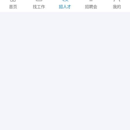
意向地区: 常州市/武进区
首页
找工作
招人才
招聘会
我的
人事/行政/后勤+贸易/采购
2026-07-31
张女士
3K~5K/月
大专
|
10年以上
意向地区: 武进区/高新区+武进区/湖塘镇+武进区/西太湖生态休闲区
人事/行政/后勤+统计员
2026-07-31
叶女士
10K以上/月
本科
|
5-10年
意向地区: 武进区/湖塘镇
药剂师+医药质检+环保检测
2026-07-31