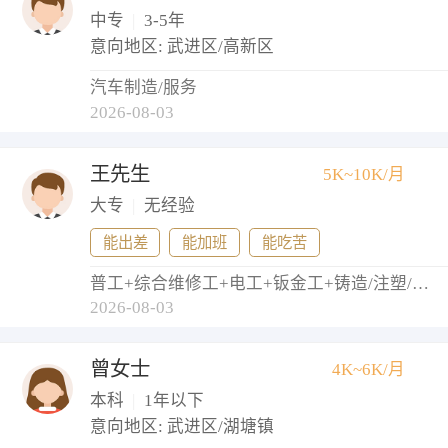
中专
|
3-5年
意向地区: 武进区/高新区
汽车制造/服务
2026-08-03
王先生
5K~10K/月
大专
|
无经验
能出差
能加班
能吃苦
普工+综合维修工+电工+钣金工+铸造/注塑/模具工
2026-08-03
曾女士
4K~6K/月
本科
|
1年以下
意向地区: 武进区/湖塘镇