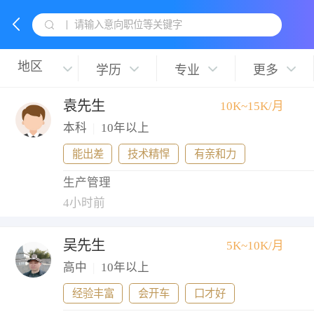
请输入意向职位等关键字
学历
专业
更多
袁先生
10K~15K/月
本科
|
10年以上
能出差
技术精悍
有亲和力
生产管理
4小时前
吴先生
5K~10K/月
高中
|
10年以上
经验丰富
会开车
口才好