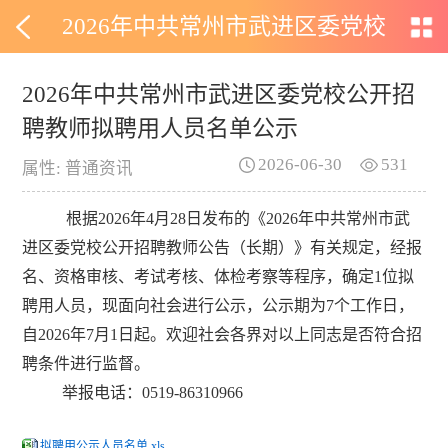
2026年中共常州市武进区委党校
公开招聘教师拟聘用人员名单公
2026年中共常州市武进区委党校公开招
聘教师拟聘用人员名单公示
示
2026-06-30
531
属性: 普通资讯
根据
202
6
年
4
月
28
日发布的《
202
6
年中共常州市武
进区委党校公开招聘教师公告
（
长期）
》有关规定，经报
名、资格审核、考试考核、体检考察等程序，确定
1
位拟
聘用人员，现面向社会进行公示，公示期为
7个工作日，
自202
6
年
7
月
1
日起。欢迎社会各界对以上同志是否符合招
聘条件进行监督。
举报电话：
0519-8631
0966
拟聘用公示人员名单.xls