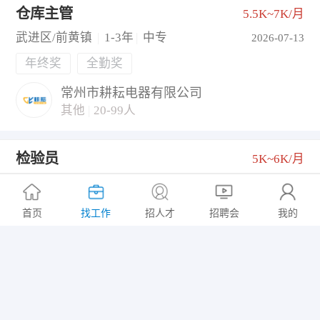
仓库主管
5.5K~7K/月
武进区/前黄镇
|
1-3年
|
中专
2026-07-13
年终奖
全勤奖
常州市耕耘电器有限公司
其他
|
20-99人
检验员
5K~6K/月
武进区/礼嘉镇
|
1-3年
|
大专
2026-07-11
环境好
五险一金
有年假
...
首页
找工作
招人才
招聘会
我的
常州品斯儿童用品有限公司
有限责任（公司）
|
20-99人
仓库管理员
5K~6K/月