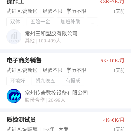
操作工
3.8K~7K/月
武进区/高新区
|
经验不限
|
学历不限
1天前
双休
五险一金
加班补助
...
常州三和塑胶有限公司
其他
|
100-499人
电子商务销售
5K~10K/月
武进区/高新区
|
经验不限
|
学历不限
1天前
环境好
朝九晚五
有提成
常州传奇数控设备有限公司
股份合作
|
20-99人
质检测试员
4K~6K/月
武进区/湖塘镇
|
1-3年
|
大专
1天前