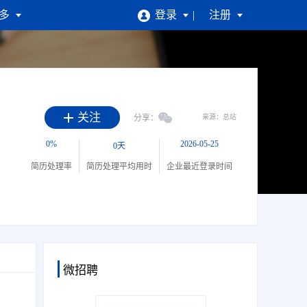
多
登录
注册
关注
分享：
来源：总站
0%
2026-05-25
0天
简历处理率
简历处理平均用时
企业最近登录时间
微招聘