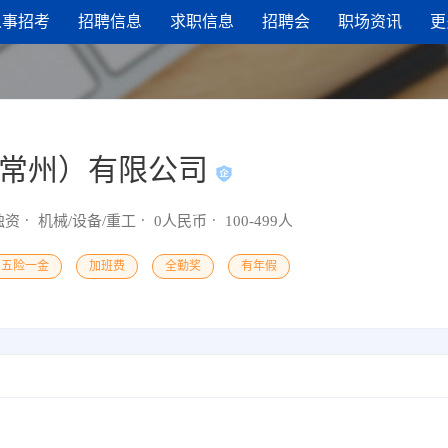
人事招考
招聘信息
求职信息
招聘会
职场资讯
更
（常州）有限公司
独资
机械/设备/重工
0人民币
100-499人
五险一金
加班费
全勤奖
有年假