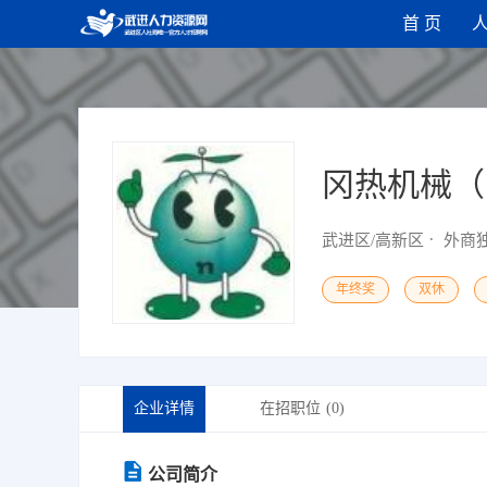
首 页
冈热机械
武进区/高新区
外商
年终奖
双休
企业详情
在招职位
(0)
公司简介