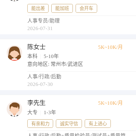
能出差
能加班
会开车
人事专员/助理
2026-07-31
陈女士
5K~10K/月
本科
|
5-10年
意向地区: 常州市/武进区
人事/行政/后勤
2026-07-30
李先生
5K~10K/月
大专
|
1-3年
有亲和力
诚实守信
有上进心
人事/行政/后勤+质量检验员/测试员+质量管理/测试经理+测试工程师