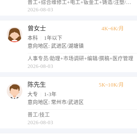
普工+综合维修工+电工+钣金工+铸造/注塑/模具工
2026-08-03
曾女士
4K~6K/月
本科
|
1年以下
意向地区: 武进区/湖塘镇
人事专员/助理+市场调研+编辑/撰稿+医疗管理
2026-08-03
陈先生
5K~10K/月
大专
|
1-3年
意向地区: 常州市/武进区
普工/技工
2026-08-03