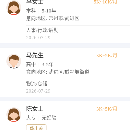
李女士
5K~10K/月
本科
|
5-10年
意向地区: 常州市/武进区
人事/行政/后勤
2026-07-29
马先生
3K~5K/月
高中
|
3-5年
意向地区: 武进区/戚墅堰街道
物流/仓储
2026-07-29
陈女士
3K~5K/月
大专
|
无经验
能出差