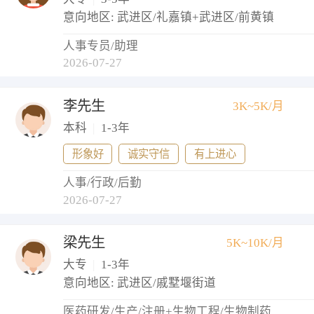
意向地区: 武进区/礼嘉镇+武进区/前黄镇
人事专员/助理
2026-07-27
李先生
3K~5K/月
本科
|
1-3年
形象好
诚实守信
有上进心
人事/行政/后勤
2026-07-27
梁先生
5K~10K/月
大专
|
1-3年
意向地区: 武进区/戚墅堰街道
医药研发/生产/注册+生物工程/生物制药