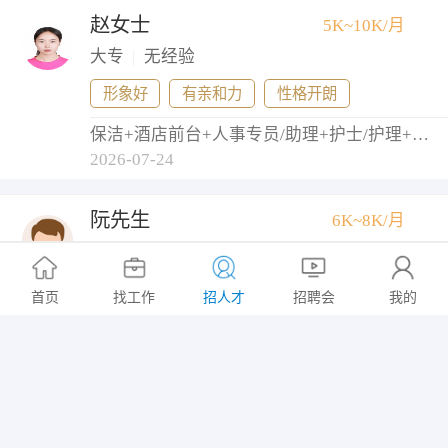
赵女士
5K~10K/月
大专
|
无经验
形象好
有亲和力
性格开朗
保洁+酒店前台+人事专员/助理+护士/护理+导医
2026-07-24
阮先生
6K~8K/月
高中
|
10年以上
有亲和力
能加班
会开车
首页
找工作
招人才
招聘会
我的
商务司机+货运司机+综合维修工+切割/焊工+铲车/叉车工
2026-07-24
高先生
5K~10K/月
大专
|
1年以下