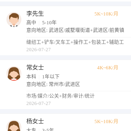
李先生
5K~10K/月
高中
|
5-10年
意向地区: 武进区/戚墅堰街道+武进区/前黄镇
缝纫工+铲车/叉车工+操作工+包装工+辅助工
2026-07-27
常女士
4K~6K/月
本科
|
1年以下
意向地区: 常州市/武进区
市场/媒介/公关+财务/审计/统计
2026-07-27
杨女士
5K~10K/月
大专
|
3-5年