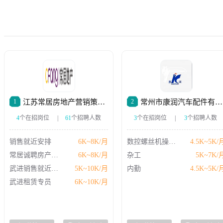
1
江苏常居房地产营销策划有限公司
2
常州市康润汽车配件有限公司
4
个在招岗位
|
61
个招聘人数
3
个在招岗位
|
3
个招聘人数
销售就近安排
6K~8K/月
数控螺丝机操作工
4.5K~5K/
常居诚聘房产销售精英
6K~8K/月
杂工
5K~7K/
武进销售就近分配
5K~10K/月
内勤
4.5K~5K/
武进租赁专员
6K~10K/月