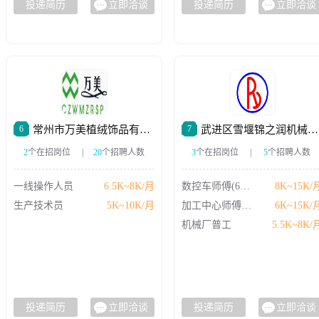
投递简历
立即洽谈
投递简历
立即洽谈
6
常州市万美植绒饰品有限公司
7
武进区雪堰锦之润机械加工厂
2
个在招岗位
|
20
个招聘人数
3
个在招岗位
|
5
个招聘人数
一线操作人员
6.5K~8K/月
数控车师傅(6150）
8K~15K/
生产技术员
5K~10K/月
加工中心师傅（VMC1160/VMC850）
6K~15K/
机械厂普工
5.5K~8K/
投递简历
立即洽谈
投递简历
立即洽谈