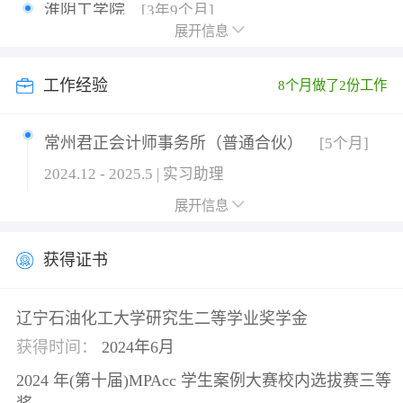
淮阴工学院
[3年9个月]
展开信息
2019.9 - 2023.6 | 本科 | 会计
工作经验
8个月做了2份工作
常州君正会计师事务所（普通合伙）
[5个月]
2024.12 - 2025.5 | 实习助理
1、主要负责外企年报审计的辅助工作同时完成审计
展开信息
底稿的编制； 2、学习并上手财务报表的编制，得到
了相关单位的认可； 3、锻炼了数据分析，团队合作
获得证书
等能力，具有一定的社交能力，通 过审计与财务的
交叉工作，更加系统的学习两者的工作流程。
辽宁石油化工大学研究生二等学业奖学金
常州君正会计师事务所（普通合伙）
[3个月]
获得时间：
2024年6月
2023.6 - 2023.9 | 实习助理
2024 年(第十届)MPAcc 学生案例大赛校内选拔赛三等
1、工作期间独立调查取证并完成多份大、小报告的