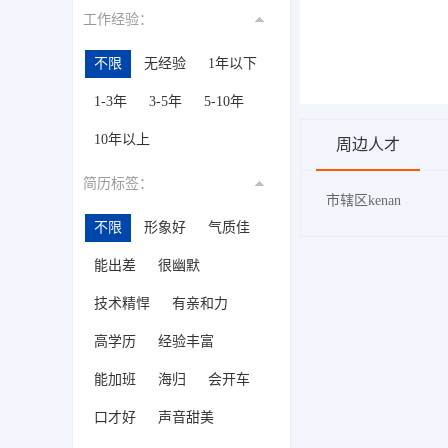
工作经验：
不限
无经验
1年以下
1-3年
3-5年
5-10年
10年以上
周边人才
简历标签：
市辖区kenan
不限
形象好
气质佳
能出差
很幽默
技术精悍
有亲和力
高学历
经验丰富
能加班
海归
会开车
口才好
声音甜美