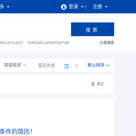
多
登录
注册
E6%A5%A023
%E8%B4%A8%E9%87%8F
分类搜索
%81%93%E5%B7%A5
期望薪资
默认排序
显示方式
清空
条件的简历！