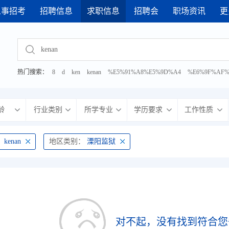
人事招考
招聘信息
求职信息
招聘会
职场资讯
更
26年武进区网络招聘会
· 2026年8月7日 综合性人才招聘会
热门搜索：
8
d
ken
kenan
%E5%91%A8%E5%9D%A4
%E6%9F%AF%
%E6%9C%BA%E7%94%B5
%E5%8A%A9%E7%90%86
%E7%AE%A1%E9
龄
行业类别
所学专业
学历要求
工作性质
：
kenan
地区类别：
溧阳监狱
对不起，没有找到符合您