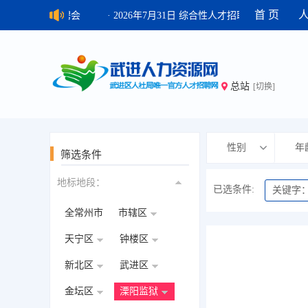
首 页
7日 综合性人才招聘会
· 2026年7月31日 综合性人才招聘会
· 20
总站
[切换]
性别
年
筛选条件
地标地段：
已选条件:
关键字
全常州市
市辖区
天宁区
钟楼区
新北区
武进区
金坛区
溧阳监狱