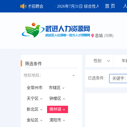
首 页
6年8月7日 综合性人才招聘会
· 2026年7月31日 综合性人才招聘会
·
总站
[切换]
性别
年
筛选条件
地标地段：
已选条件:
关键字
全常州市
市辖区
天宁区
钟楼区
新北区
横林镇
金坛区
溧阳市