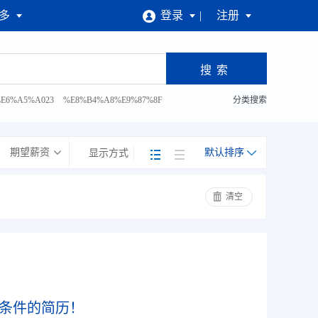
多
登录
注册
E6%A5%A023
%E8%B4%A8%E9%87%8F
分类搜索
%81%93%E5%B7%A5
期望薪资
默认排序
显示方式
清空
条件的简历！