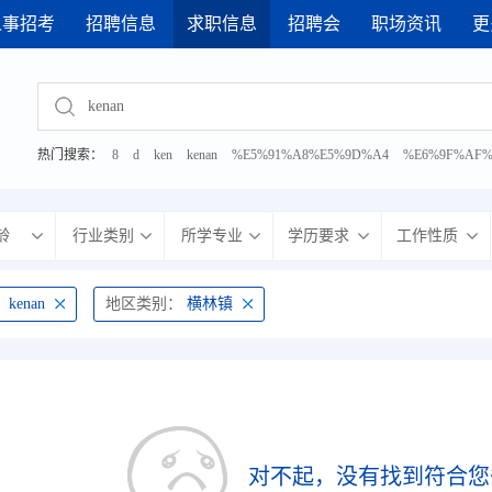
人事招考
招聘信息
求职信息
招聘会
职场资讯
更
 2026年武进区网络招聘会
· 2026年8月7日 综合性人才招聘会
热门搜索：
8
d
ken
kenan
%E5%91%A8%E5%9D%A4
%E6%9F%AF%
%E6%9C%BA%E7%94%B5
%E5%8A%A9%E7%90%86
%E7%AE%A1%E9
龄
行业类别
所学专业
学历要求
工作性质
：
kenan
地区类别：
横林镇
对不起，没有找到符合您