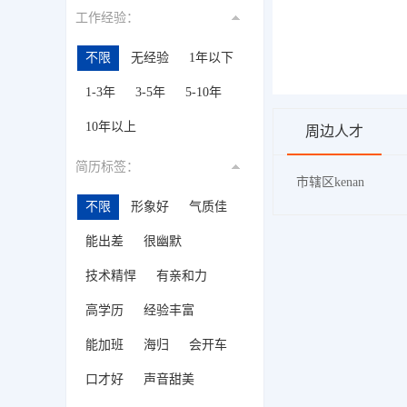
工作经验：
不限
无经验
1年以下
1-3年
3-5年
5-10年
10年以上
周边人才
简历标签：
市辖区kenan
不限
形象好
气质佳
能出差
很幽默
技术精悍
有亲和力
高学历
经验丰富
能加班
海归
会开车
口才好
声音甜美