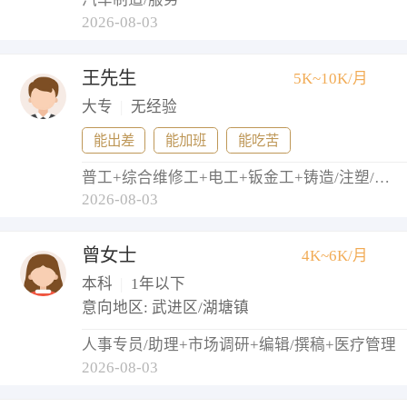
2026-08-03
王先生
5K~10K/月
大专
|
无经验
能出差
能加班
能吃苦
普工+综合维修工+电工+钣金工+铸造/注塑/模具工
2026-08-03
曾女士
4K~6K/月
本科
|
1年以下
意向地区: 武进区/湖塘镇
人事专员/助理+市场调研+编辑/撰稿+医疗管理
2026-08-03