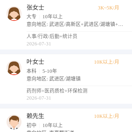
张女士
3K~5K/月
大专
|
10年以上
意向地区: 武进区/高新区+武进区/湖塘镇+武进区/西太湖生态休闲区
人事/行政/后勤+统计员
2026-07-31
叶女士
10K以上/月
本科
|
5-10年
意向地区: 武进区/湖塘镇
药剂师+医药质检+环保检测
2026-07-31
赖先生
10K以上/月
初中
|
10年以上