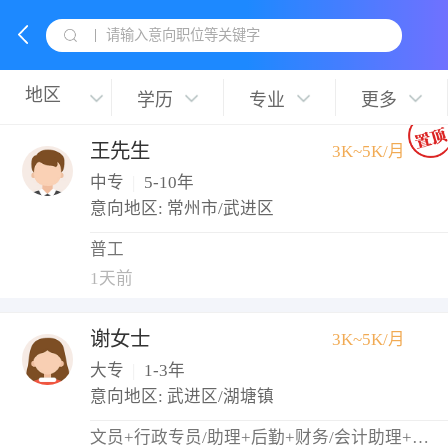
请输入意向职位等关键字
学历
专业
更多
王先生
3K~5K/月
中专
|
5-10年
意向地区: 常州市/武进区
普工
1天前
谢女士
3K~5K/月
大专
|
1-3年
意向地区: 武进区/湖塘镇
文员+行政专员/助理+后勤+财务/会计助理+出纳