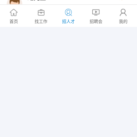
大专
|
1年以下
意向地区: 武进区/湖塘镇
首页
找工作
招人才
招聘会
我的
物流/仓储
2026-07-29
李女士
5K~10K/月
本科
|
5-10年
意向地区: 常州市/武进区
人事/行政/后勤
2026-07-29
马先生
3K~5K/月
高中
|
3-5年
意向地区: 武进区/戚墅堰街道