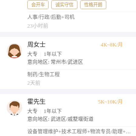
会开车
诚实守信
性格开朗
人事/行政/后勤+司机
23小时前
周女士
4K~8K/月
大专
|
1年以下
意向地区: 常州市/武进区
制药/生物工程
2天前
霍先生
5K~10K/月
大专
|
1年以下
意向地区: 武进区/戚墅堰街道
设备管理维护+技术工程师+物流专员/助理+调度员+仓库管理员