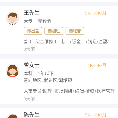
王先生
5K~10K/月
大专
|
无经验
能出差
能加班
能吃苦
普工+综合维修工+电工+钣金工+铸造/注塑/模具工
3天前
曾女士
4K~6K/月
本科
|
1年以下
意向地区: 武进区/湖塘镇
人事专员/助理+市场调研+编辑/撰稿+医疗管理
3天前
陈先生
5K~10K/月