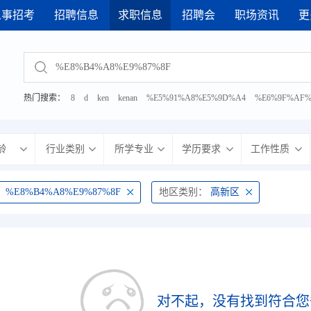
人事招考
招聘信息
求职信息
招聘会
职场资讯
更
· 2026年武进区网络招聘会
· 2026年8月7日 综合性人才
热门搜索：
8
d
ken
kenan
%E5%91%A8%E5%9D%A4
%E6%9F%AF%
%E6%9C%BA%E7%94%B5
%E5%8A%A9%E7%90%86
%E7%AE%A1%E9
龄
行业类别
所学专业
学历要求
工作性质
：
%E8%B4%A8%E9%87%8F
地区类别：
高新区
对不起，没有找到符合您