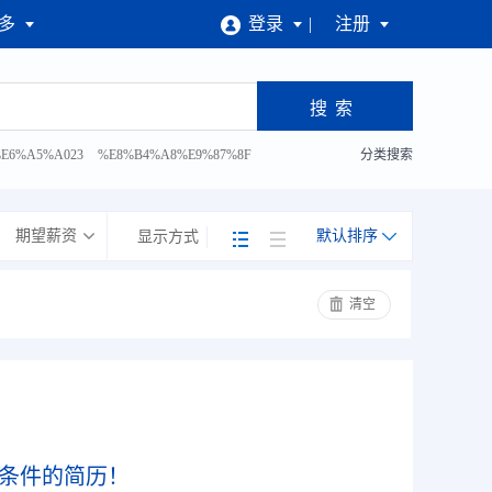
多
登录
注册
招聘会
E6%A5%A023
%E8%B4%A8%E9%87%8F
分类搜索
%81%93%E5%B7%A5
期望薪资
默认排序
显示方式
清空
条件的简历！