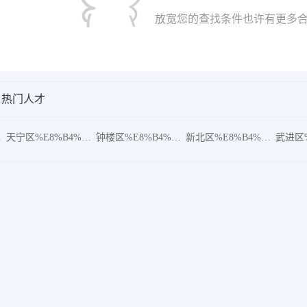
放宽您的查找条件也许有更多合
热门人才
%8F
天宁区%E8%B4%A8%E9%87%8F
钟楼区%E8%B4%A8%E9%87%8F
新北区%E8%B4%A8%E9%87%8F