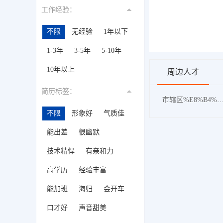
工作经验：
不限
无经验
1年以下
1-3年
3-5年
5-10年
10年以上
周边人才
简历标签：
市辖区%E8%B4%A8%E9%87
不限
形象好
气质佳
能出差
很幽默
技术精悍
有亲和力
高学历
经验丰富
能加班
海归
会开车
口才好
声音甜美