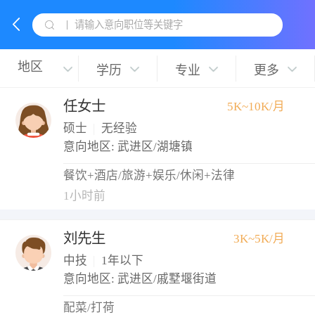
请输入意向职位等关键字
学历
专业
更多
任女士
5K~10K/月
硕士
|
无经验
意向地区: 武进区/湖塘镇
餐饮+酒店/旅游+娱乐/休闲+法律
1小时前
刘先生
3K~5K/月
中技
|
1年以下
意向地区: 武进区/戚墅堰街道
配菜/打荷