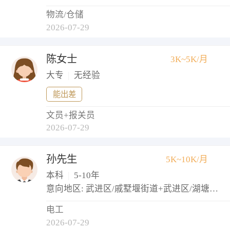
物流/仓储
2026-07-29
陈女士
3K~5K/月
大专
|
无经验
能出差
文员+报关员
2026-07-29
孙先生
5K~10K/月
本科
|
5-10年
意向地区: 武进区/戚墅堰街道+武进区/湖塘镇+武进区/牛塘镇
电工
2026-07-29