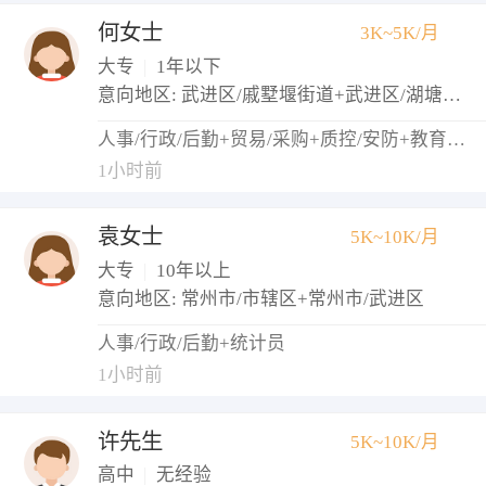
何女士
3K~5K/月
大专
|
1年以下
意向地区: 武进区/戚墅堰街道+武进区/湖塘镇+武进区/牛塘镇
人事/行政/后勤+贸易/采购+质控/安防+教育培训+医院/医疗/护理
1小时前
袁女士
5K~10K/月
大专
|
10年以上
意向地区: 常州市/市辖区+常州市/武进区
人事/行政/后勤+统计员
1小时前
许先生
5K~10K/月
高中
|
无经验