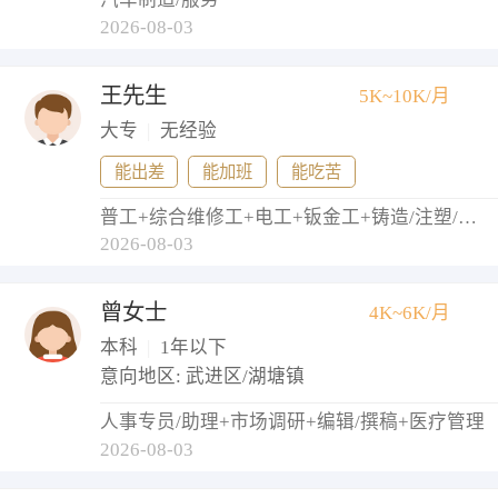
2026-08-03
王先生
5K~10K/月
大专
|
无经验
能出差
能加班
能吃苦
普工+综合维修工+电工+钣金工+铸造/注塑/模具工
2026-08-03
曾女士
4K~6K/月
本科
|
1年以下
意向地区: 武进区/湖塘镇
人事专员/助理+市场调研+编辑/撰稿+医疗管理
2026-08-03