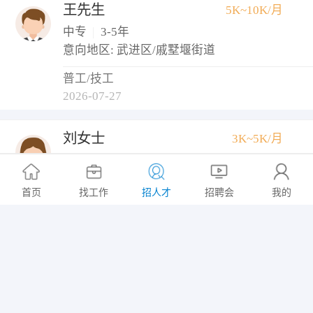
王先生
5K~10K/月
中专
|
3-5年
意向地区: 武进区/戚墅堰街道
普工/技工
2026-07-27
刘女士
3K~5K/月
大专
|
1-3年
意向地区: 武进区/湟里镇
首页
找工作
招人才
招聘会
我的
物业管理
2026-07-27
张女士
5K~10K/月
初中
|
10年以上
意向地区: 武进区/礼嘉镇