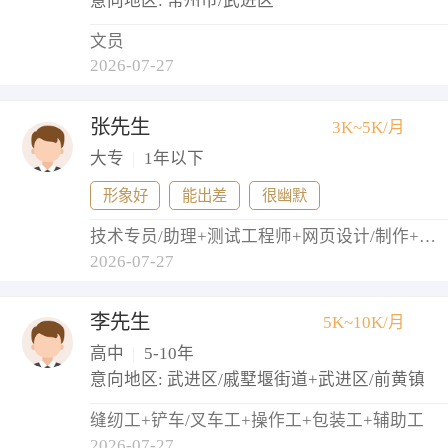
意向地区: 常州市/武进区
文员
2026-07-27
张先生
3K~5K/月
大专
|
1年以下
形象好
能出差
很幽默
技术专员/助理+测试工程师+网页设计/制作+网络管理员+实施工程师
2026-07-27
李先生
5K~10K/月
高中
|
5-10年
意向地区: 武进区/戚墅堰街道+武进区/前黄镇
缝纫工+铲车/叉车工+操作工+包装工+辅助工
2026-07-27