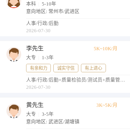
本科
|
5-10年
意向地区: 常州市/武进区
人事/行政/后勤
2026-07-30
李先生
5K~10K/月
大专
|
1-3年
有亲和力
诚实守信
有上进心
人事/行政/后勤+质量检验员/测试员+质量管理/测试经理+测试工程师
2026-07-30
黄先生
3K~5K/月
大专
|
3-5年
意向地区: 武进区/湖塘镇