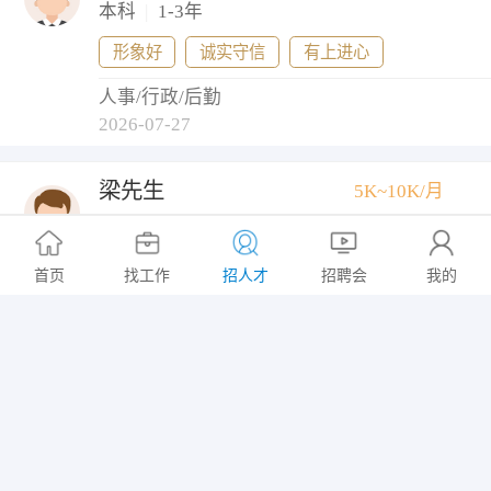
本科
|
1-3年
形象好
诚实守信
有上进心
人事/行政/后勤
2026-07-27
梁先生
5K~10K/月
大专
|
1-3年
意向地区: 武进区/戚墅堰街道
首页
找工作
招人才
招聘会
我的
医药研发/生产/注册+生物工程/生物制药
2026-07-27
朱女士
5K~10K/月
大专
|
1-3年
能出差
很幽默
有亲和力