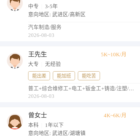
中专
|
3-5年
意向地区: 武进区/高新区
汽车制造/服务
2026-08-03
王先生
5K~10K/月
大专
|
无经验
能出差
能加班
能吃苦
普工+综合维修工+电工+钣金工+铸造/注塑/模具工
2026-08-03
曾女士
4K~6K/月
本科
|
1年以下
意向地区: 武进区/湖塘镇