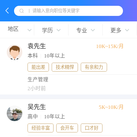
请输入意向职位等关键字
学历
专业
更多
袁先生
10K~15K/月
本科
|
10年以上
能出差
技术精悍
有亲和力
生产管理
2小时前
吴先生
5K~10K/月
高中
|
10年以上
经验丰富
会开车
口才好