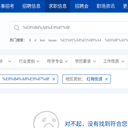
人事招考
招聘信息
求职信息
招聘会
职场资讯
更
· 2026年武进区网络招聘会
· 2026年8月7日 综合性人
热门搜索：
8
d
ken
kenan
%E5%91%A8%E5%9D%A4
%E6%9F%AF%
%E6%9C%BA%E7%94%B5
%E5%8A%A9%E7%90%86
%E7%AE%A1%E9
龄
行业类别
所学专业
学历要求
工作性质
：
%E8%B4%A8%E9%87%8F
地区类别：
红梅街道
对不起，没有找到符合您