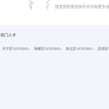
放宽您的查找条件也许有更多合
热门人才
%8F
天宁区%E8%B4%A8%E9%87%8F
钟楼区%E8%B4%A8%E9%87%8F
新北区%E8%B4%A8%E9%87%8F