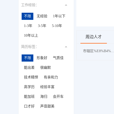
工作经验：
不限
无经验
1年以下
1-3年
3-5年
5-10年
10年以上
周边人才
简历标签：
市辖区%E8%B4%A8%E9%87
不限
形象好
气质佳
能出差
很幽默
技术精悍
有亲和力
高学历
经验丰富
能加班
海归
会开车
口才好
声音甜美