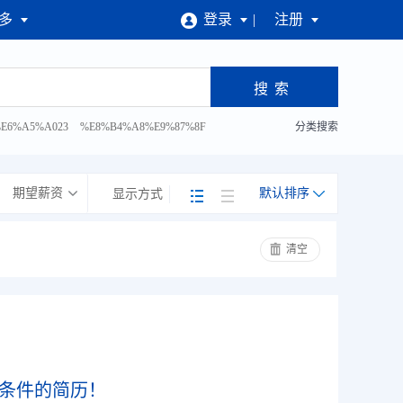
多
登录
注册
才招聘会
E6%A5%A023
%E8%B4%A8%E9%87%8F
分类搜索
%81%93%E5%B7%A5
期望薪资
默认排序
显示方式
清空
条件的简历！