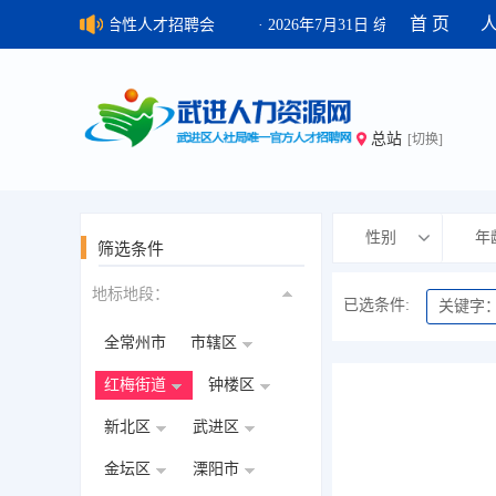
首 页
 2026年8月7日 综合性人才招聘会
· 2026年7月31日 综合性人才招聘会
总站
[切换]
性别
年
筛选条件
地标地段：
已选条件:
关键字
全常州市
市辖区
红梅街道
钟楼区
新北区
武进区
金坛区
溧阳市