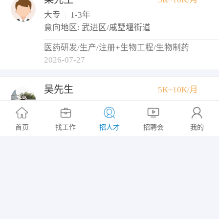
大专
|
1-3年
意向地区: 武进区/戚墅堰街道
医药研发/生产/注册+生物工程/生物制药
2026-07-27
吴先生
5K~10K/月
高中
|
10年以上
经验丰富
会开车
口才好
首页
找工作
招人才
招聘会
我的
综合维修工+仓库管理员
2026-07-25
朱女士
5K~10K/月
大专
|
1-3年
能出差
很幽默
有亲和力