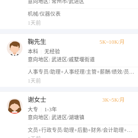
意向地区: 常州市/武进区
机械/仪器仪表
1天前
鞠先生
5K~10K/月
本科
|
无经验
意向地区: 武进区/戚墅堰街道
人事专员/助理+人事经理/主管+薪酬/绩效/员工关系+培训专员/助理+招聘专员/助理
1天前
谢女士
3K~5K/月
大专
|
1-3年
意向地区: 武进区/湖塘镇
文员+行政专员/助理+后勤+财务/会计助理+出纳