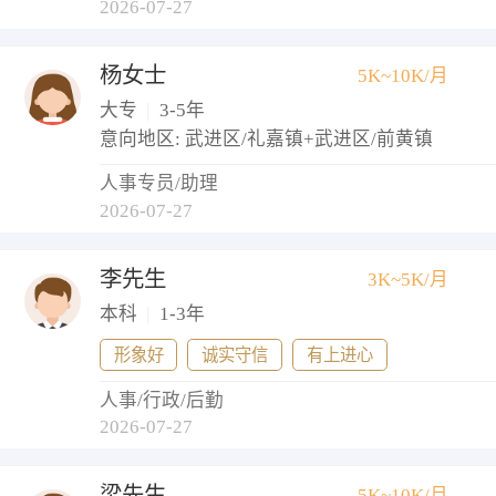
2026-07-27
杨女士
5K~10K/月
大专
|
3-5年
意向地区: 武进区/礼嘉镇+武进区/前黄镇
人事专员/助理
2026-07-27
李先生
3K~5K/月
本科
|
1-3年
形象好
诚实守信
有上进心
人事/行政/后勤
2026-07-27
梁先生
5K~10K/月