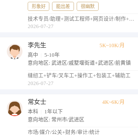
形象好
能出差
很幽默
技术专员/助理+测试工程师+网页设计/制作+网络管理员+实施工程师
2026-07-27
李先生
5K~10K/月
高中
|
5-10年
意向地区: 武进区/戚墅堰街道+武进区/前黄镇
缝纫工+铲车/叉车工+操作工+包装工+辅助工
2026-07-27
常女士
4K~6K/月
本科
|
1年以下
意向地区: 常州市/武进区
市场/媒介/公关+财务/审计/统计