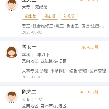
大专
|
无经验
能出差
能加班
能吃苦
普工+综合维修工+电工+钣金工+铸造/注塑/模具工
2026-08-03
曾女士
4K~6K/月
本科
|
1年以下
意向地区: 武进区/湖塘镇
人事专员/助理+市场调研+编辑/撰稿+医疗管理
2026-08-03
陈先生
5K~10K/月
大专
|
1-3年
意向地区: 常州市/武进区