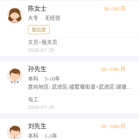
陈女士
3K~5K/月
大专
|
无经验
能出差
文员+报关员
2026-07-29
孙先生
5K~10K/月
本科
|
5-10年
意向地区: 武进区/戚墅堰街道+武进区/湖塘镇+武进区/牛塘镇
电工
2026-07-29
刘先生
5K~10K/月
本科
|
1-3年