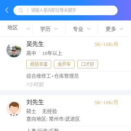
请输入意向职位等关键字
学历
专业
更多
吴先生
5K~10K/月
高中
|
10年以上
经验丰富
会开车
口才好
综合维修工+仓库管理员
7小时前
刘先生
5K~10K/月
硕士
|
无经验
意向地区: 常州市/武进区