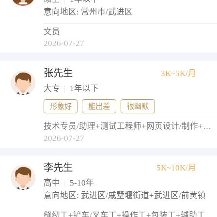
意向地区: 常州市/武进区
文员
2026-07-27
张先生
3K~5K/月
大专
|
1年以下
形象好
能出差
很幽默
技术专员/助理+测试工程师+网页设计/制作+网络管理员+实施工程师
2026-07-27
李先生
5K~10K/月
高中
|
5-10年
意向地区: 武进区/戚墅堰街道+武进区/前黄镇
缝纫工+铲车/叉车工+操作工+包装工+辅助工