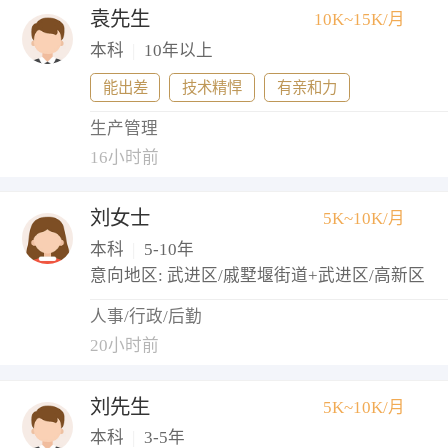
袁先生
10K~15K/月
本科
|
10年以上
能出差
技术精悍
有亲和力
生产管理
16小时前
刘女士
5K~10K/月
本科
|
5-10年
意向地区: 武进区/戚墅堰街道+武进区/高新区
人事/行政/后勤
20小时前
刘先生
5K~10K/月
本科
|
3-5年