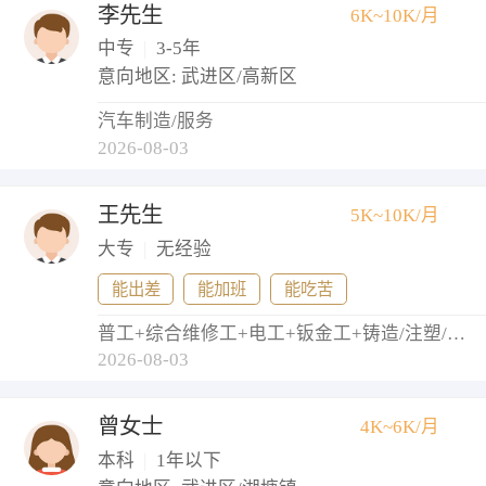
李先生
6K~10K/月
中专
|
3-5年
意向地区: 武进区/高新区
汽车制造/服务
2026-08-03
王先生
5K~10K/月
大专
|
无经验
能出差
能加班
能吃苦
普工+综合维修工+电工+钣金工+铸造/注塑/模具工
2026-08-03
曾女士
4K~6K/月
本科
|
1年以下