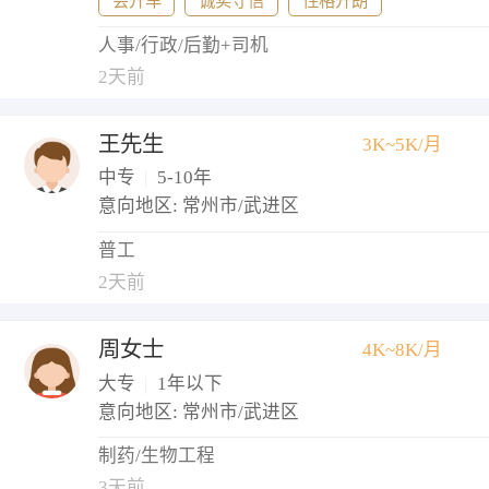
会开车
诚实守信
性格开朗
人事/行政/后勤+司机
2天前
王先生
3K~5K/月
中专
|
5-10年
意向地区: 常州市/武进区
普工
2天前
周女士
4K~8K/月
大专
|
1年以下
意向地区: 常州市/武进区
制药/生物工程
3天前