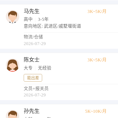
马先生
3K~5K/月
高中
|
3-5年
意向地区: 武进区/戚墅堰街道
物流/仓储
2026-07-29
陈女士
3K~5K/月
大专
|
无经验
能出差
文员+报关员
2026-07-29
孙先生
5K~10K/月