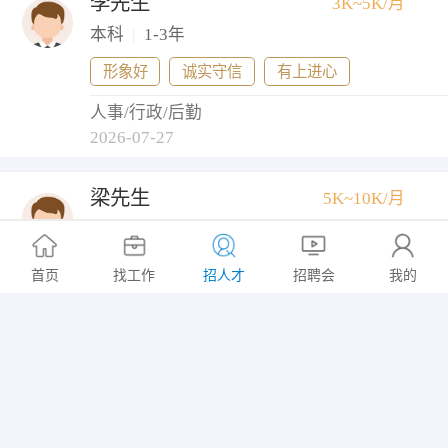
李先生
3K~5K/月
本科
|
1-3年
形象好
诚实守信
有上进心
人事/行政/后勤
2026-07-27
梁先生
5K~10K/月
大专
|
1-3年
意向地区: 武进区/戚墅堰街道
首页
找工作
招人才
招聘会
我的
医药研发/生产/注册+生物工程/生物制药
2026-07-27
朱女士
5K~10K/月
大专
|
1-3年