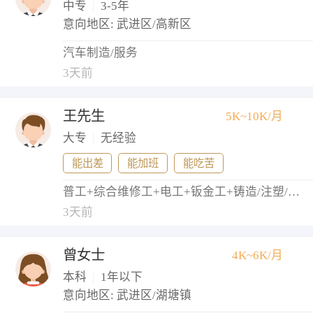
中专
|
3-5年
意向地区: 武进区/高新区
汽车制造/服务
3天前
王先生
5K~10K/月
大专
|
无经验
能出差
能加班
能吃苦
普工+综合维修工+电工+钣金工+铸造/注塑/模具工
3天前
曾女士
4K~6K/月
本科
|
1年以下
意向地区: 武进区/湖塘镇