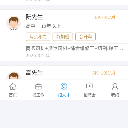
阮先生
6K~8K/月
高中
|
10年以上
有亲和力
能加班
会开车
商务司机+货运司机+综合维修工+切割/焊工+铲车/叉车工
2026-07-24
高先生
5K~10K/月
大专
|
1年以下
意向地区: 常州市/武进区
首页
找工作
招人才
招聘会
我的
操作工+工业工程师+自动化工程师
2026-07-24
郭先生
5K~10K/月