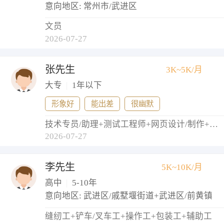
意向地区: 常州市/武进区
文员
2026-07-27
张先生
3K~5K/月
大专
|
1年以下
形象好
能出差
很幽默
技术专员/助理+测试工程师+网页设计/制作+网络管理员+实施工程师
2026-07-27
李先生
5K~10K/月
高中
|
5-10年
意向地区: 武进区/戚墅堰街道+武进区/前黄镇
缝纫工+铲车/叉车工+操作工+包装工+辅助工