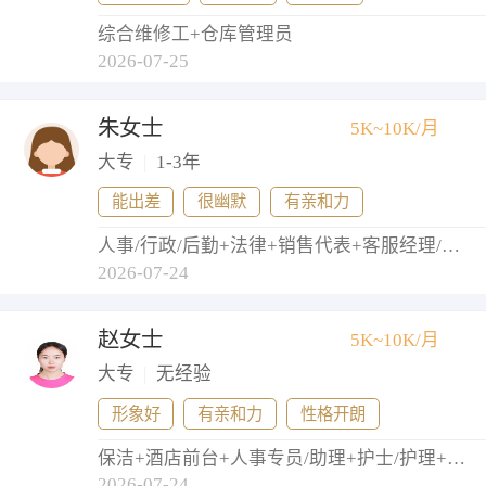
综合维修工+仓库管理员
2026-07-25
朱女士
5K~10K/月
大专
|
1-3年
能出差
很幽默
有亲和力
人事/行政/后勤+法律+销售代表+客服经理/主管+网店店长
2026-07-24
赵女士
5K~10K/月
大专
|
无经验
形象好
有亲和力
性格开朗
保洁+酒店前台+人事专员/助理+护士/护理+导医
2026-07-24