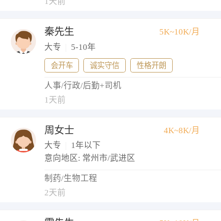
1天前
秦先生
5K~10K/月
大专
|
5-10年
会开车
诚实守信
性格开朗
人事/行政/后勤+司机
1天前
周女士
4K~8K/月
大专
|
1年以下
意向地区: 常州市/武进区
制药/生物工程
2天前