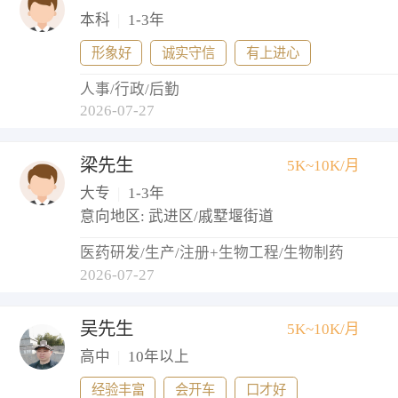
本科
|
1-3年
形象好
诚实守信
有上进心
人事/行政/后勤
2026-07-27
梁先生
5K~10K/月
大专
|
1-3年
意向地区: 武进区/戚墅堰街道
医药研发/生产/注册+生物工程/生物制药
2026-07-27
吴先生
5K~10K/月
高中
|
10年以上
经验丰富
会开车
口才好