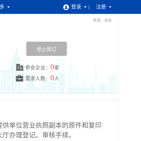
多
登录
注册
来源：总站
停止预订
0
参会企业：
家
0
需求人数：
人
提供单位营业执照副本的原件和复印
大厅
办理登记、审核手续。